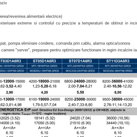
roziv
rea/revenirea alimentarii electrice)
exterioare extreme si controlul cu precizie a temperaturii de obtinut in in
aspat, pompa eliminare condens, comanda prin cablu, alarma optica/sonora
n camere "server", preparare pentru optimizare functionare in regim incalzire i