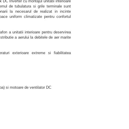
k DC Inverter cu montajul unitatii interioare
temul de tubulatura si grile terminale sunt
narii la necesarul de realizat in incinte
pace uniform climatizate pentru confortul
lafon a unitatii interioare pentru deservirea
tributie a aerului la debitele de aer marite
aturi exterioare extreme si fiabilitatea
ba) si motoare de ventilator DC