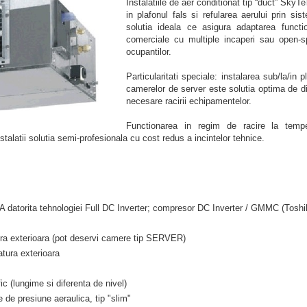
Instalatiile de aer conditionat tip “duct” SkyTe
in plafonul fals si refularea aerului prin sis
solutia ideala ce asigura adaptarea functio
comerciale cu multiple incaperi sau open-s
ocupantilor.
Particularitati speciale: instalarea sub/la/in p
camerelor de server este solutia optima de dis
necesare racirii echipamentelor.
Functionarea in regim de racire la temper
alatii solutia semi-profesionala cu cost redus a incintelor tehnice.
A datorita tehnologiei Full DC Inverter; compresor DC Inverter / GMMC (Toshi
ura exterioara (pot deservi camere tip SERVER)
atura exterioara
ic (lungime si diferenta de nivel)
e de presiune aeraulica, tip "slim"