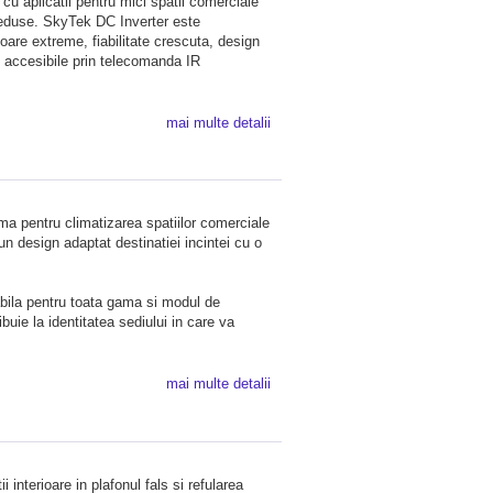
i cu aplicatii pentru mici spatii comerciale
i reduse. SkyTek DC Inverter este
oare extreme, fiabilitate crescuta, design
l accesibile prin telecomanda IR
mai multe detalii
ima pentru climatizarea spatiilor comerciale
un design adaptat destinatiei incintei cu o
abila pentru toata gama si modul de
buie la identitatea sediului in care va
mai multe detalii
 interioare in plafonul fals si refularea