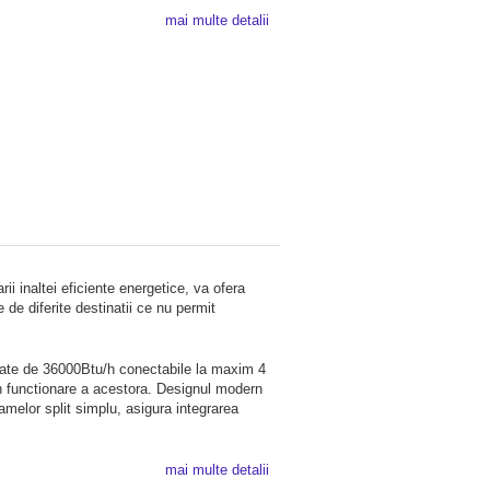
mai multe detalii
i inaltei eficiente energetice, va ofera
 de diferite destinatii ce nu permit
tate de 36000Btu/h conectabile la maxim 4
i in functionare a acestora. Designul modern
gamelor split simplu, asigura integrarea
mai multe detalii