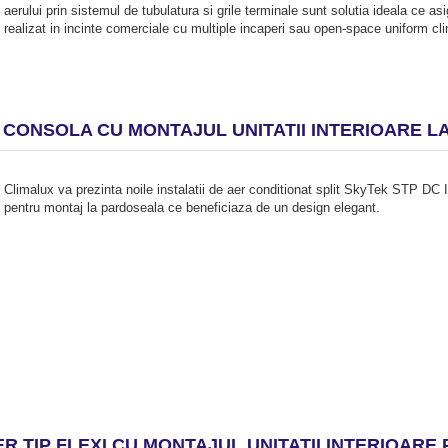
aerului prin sistemul de tubulatura si grile terminale sunt solutia ideala ce as
realizat in incinte comerciale cu multiple incaperi sau open-space uniform cli
IP CONSOLA CU MONTAJUL UNITATII INTERIOARE 
Climalux va prezinta noile instalatii de aer conditionat split SkyTek STP DC I
pentru montaj la pardoseala ce beneficiaza de un design elegant.
ER TIP FLEXI CU MONTAJUL UNITATII INTERIOAR