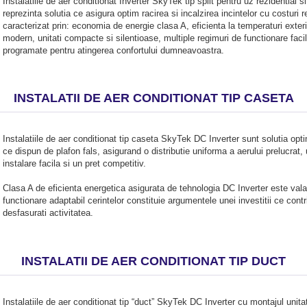
Instalatiile de aer conditionat Inverter SkyTek tip split pentru uz rezidential s
reprezinta solutia ce asigura optim racirea si incalzirea incintelor cu costur
caracterizat prin: economia de energie clasa A, eficienta la temperaturi exteri
modern, unitati compacte si silentioase, multiple regimuri de functionare faci
programate pentru atingerea confortului dumneavoastra.
INSTALATII DE AER CONDITIONAT TIP CASETA
Instalatiile de aer conditionat tip caseta SkyTek DC Inverter sunt solutia opt
ce dispun de plafon fals, asigurand o distributie uniforma a aerului prelucrat, 
instalare facila si un pret competitiv.
Clasa A de eficienta energetica asigurata de tehnologia DC Inverter este val
functionare adaptabil cerintelor constituie argumentele unei investitii ce contri
desfasurati activitatea.
INSTALATII DE AER CONDITIONAT TIP DUCT
Instalatiile de aer conditionat tip “duct” SkyTek DC Inverter cu montajul unitatii