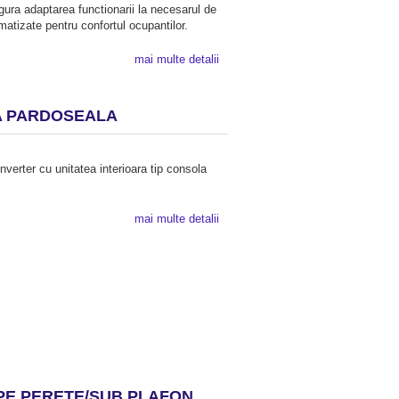
igura adaptarea functionarii la necesarul de
matizate pentru confortul ocupantilor.
mai multe detalii
LA PARDOSEALA
nverter cu unitatea interioara tip consola
mai multe detalii
E PE PERETE/SUB PLAFON