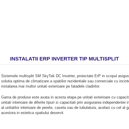
INSTALATII ERP INVERTER TIP MULTISPLIT
Sistemele multisplit SM SkyTek DC Inverter, proiectate ErP in scopul asigurari
solutia optima de climatizare a spatiilor rezidentiale sau comerciale cu incinte
instalarea mai multor unitati exterioare pe fatadele cladirilor.
Gama de produse este axata in acesta etapa pe unitati exterioare cu capaci
unitati interioare de diferite tipuri si capacitati prin asigurarea independente
al unitatilor interioare de perete, caseta sau de tubulatura, acelasi cu cel al 
acestora in estetica spatiului deservit.