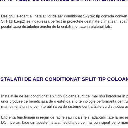
Designul elegant al instalatiilor de aer conditionat Skytek tip consola conver
STP11H1erp2) se incadreaza perfect in proiectele destinate climatizarii spatii
posibilitatea distributiei aerului de la unitati montate in plafonul fals.
NSTALATII DE AER CONDITIONAT SPLIT TIP COLOA
Instalatiile de aer conditionat split tip Coloana sunt cel mai nou introduse in 
unor produse ce beneficiaza de o estetica si o tehnologie performanta pentru si
mari dimensiuni nu permite utilizarea de sisteme centralizate cu distributia aer
Eficienta functionarii in regim de racire sau incalzire si adaptabilitate la nece
DC Inverter, face din aceste instalatii solutia cu cel mai bun raport performan