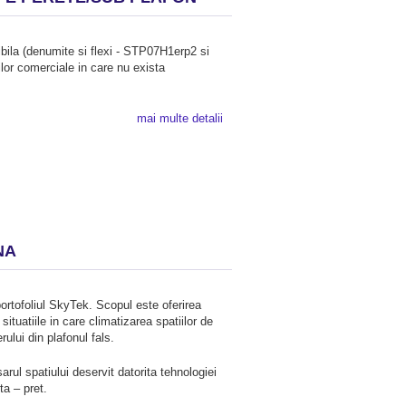
tibila (denumite si flexi - STP07H1erp2 si
lor comerciale in care nu exista
mai multe detalii
NA
portofoliul SkyTek. Scopul este oferirea
tuatiile in care climatizarea spatiilor de
ului din plafonul fals.
sarul spatiului deservit datorita tehnologiei
ta – pret.