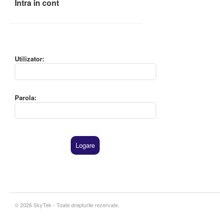
Intra in cont
Utilizator:
Parola:
© 2026 SkyTek - Toate drepturile rezervate.